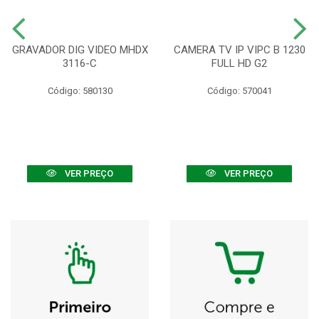
GRAVADOR DIG VIDEO MHDX
CAMERA TV IP VIPC B 1230
3116-C
FULL HD G2
Código: 580130
Código: 570041
VER PREÇO
VER PREÇO