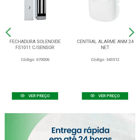
FECHADURA SOLENOIDE
CENTRAL ALARME ANM 24
FS1011 C/SENSOR
NET
Código: 670006
Código: 543512
VER PREÇO
VER PREÇO