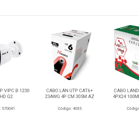
P VIPC B 1230
CABO LAN UTP CAT6+
CABO LAND
 HD G2
23AWG 4P CM 305M AZ
4PX24 100M
: 570041
Código: 4035
Código