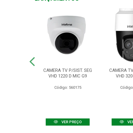
TV VHD 3520 D
CAMERA TV P/SIST. SEG
CAMERA TV 
 COLOR+
VHD 1220 D MIC G9
VHD 320
: 560108
Código: 560175
Código
R PREÇO
VER PREÇO
VE