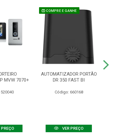
COMPRE E GANHE
ORTEIRO
AUTOMATIZADOR PORTÃO
SENSOR ATIVO
IP MVW 7070+
DR 350 FAST BI
 520040
Código: 660168
Código:
 PREÇO
VER PREÇO
VER