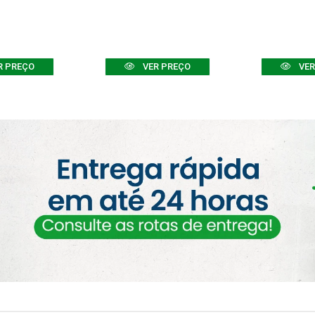
R PREÇO
VER PREÇO
VER