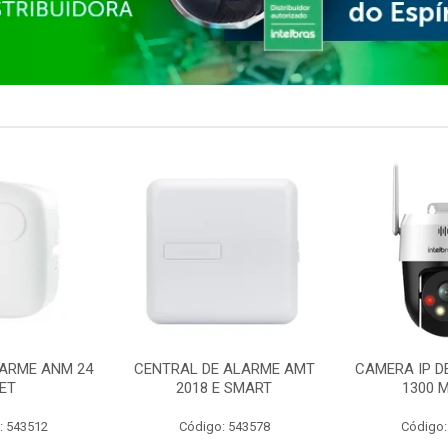
ARME ANM 24
CENTRAL DE ALARME AMT
CAMERA IP D
ET
2018 E SMART
1300 M
: 543512
Código: 543578
Código: