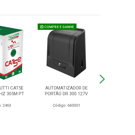
COMPRE E GANHE
UTTI CAT5E
AUTOMATIZADOR DE
CAMERA P/ S
HZ 305M PT
PORTÃO DR 300 127V
1220 BU
: 2463
Código: 660301
Código: