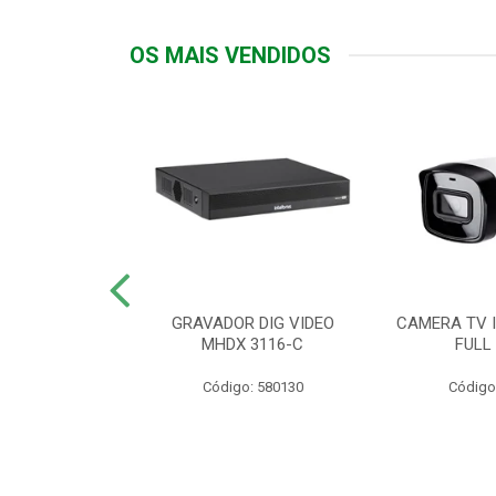
OS MAIS VENDIDOS
TTIV 600VA-
GRAVADOR DIG VIDEO
CAMERA TV I
20V
MHDX 3116-C
FULL
: 822200
Código: 580130
Código