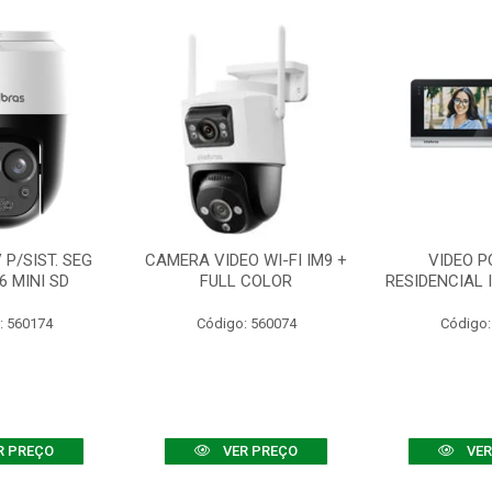
P/SIST. SEG
CAMERA VIDEO WI-FI IM9 +
VIDEO P
6 MINI SD
FULL COLOR
RESIDENCIAL 
: 560174
Código: 560074
Código:
R PREÇO
VER PREÇO
VER