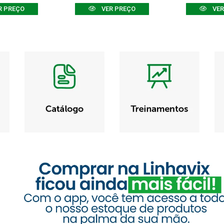
R PREÇO
VER PREÇO
VER