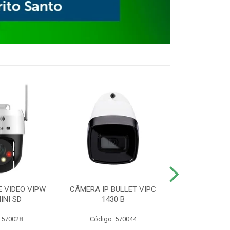
E VIDEO VIPW
CÂMERA IP BULLET VIPC
GRAVADOR 
INI SD
1430 B
MHDX 3
 570028
Código: 570044
Código: