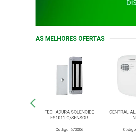
AS MELHORES OFERTAS
DOR ACESSO
FECHADURA SOLENOIDE
CENTRAL AL
 5531 MF EX
FS1011 C/SENSOR
N
: 900018
Código: 670006
Código