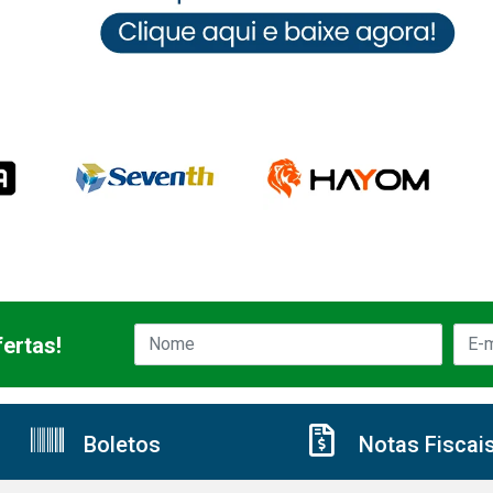
ertas!
Boletos
Notas Fiscai