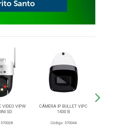
E VIDEO VIPW
CÂMERA IP BULLET VIPC
GRAVADOR 
INI SD
1430 B
MHDX 3
 570028
Código: 570044
Código: