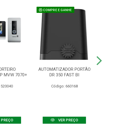
COMPRE E GANHE
ORTEIRO
AUTOMATIZADOR PORTÃO
SENSOR ATIVO
IP MVW 7070+
DR 350 FAST BI
 520040
Código: 660168
Código:
 PREÇO
VER PREÇO
VER