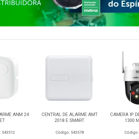
ARME ANM 24
CENTRAL DE ALARME AMT
CAMERA IP D
ET
2018 E SMART
1300 M
: 543512
Código: 543578
Código: