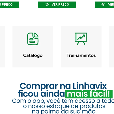
R PREÇO
VER PREÇO
VER