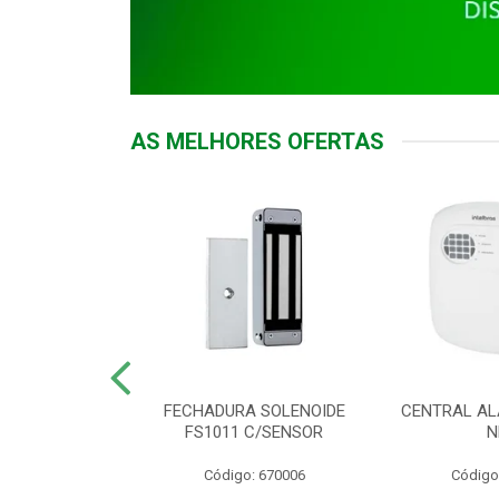
AS MELHORES OFERTAS
DOR ACESSO
FECHADURA SOLENOIDE
CENTRAL AL
 5531 MF EX
FS1011 C/SENSOR
N
: 900018
Código: 670006
Código