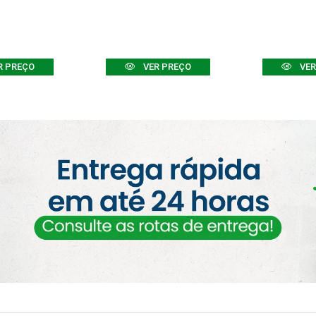
R PREÇO
VER PREÇO
VER