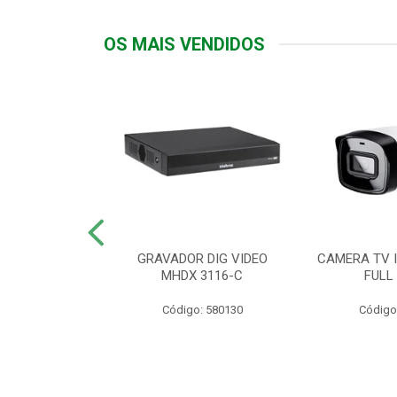
OS MAIS VENDIDOS
TTIV 600VA-
GRAVADOR DIG VIDEO
CAMERA TV I
20V
MHDX 3116-C
FULL
: 822200
Código: 580130
Código