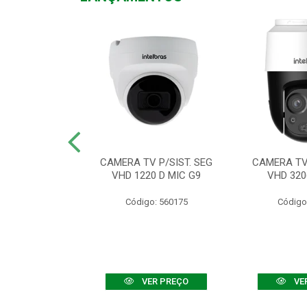
TV VHD 3520 D
CAMERA TV P/SIST. SEG
CAMERA TV 
 COLOR+
VHD 1220 D MIC G9
VHD 320
: 560108
Código: 560175
Código
R PREÇO
VER PREÇO
VE