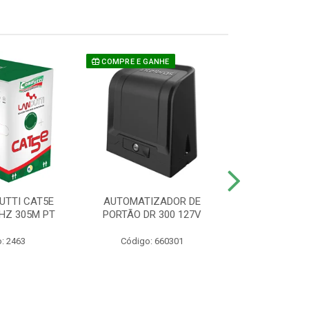
COMPRE E GANHE
UTTI CAT5E
AUTOMATIZADOR DE
CAMERA P/ S
HZ 305M PT
PORTÃO DR 300 127V
1220 BU
: 2463
Código: 660301
Código: