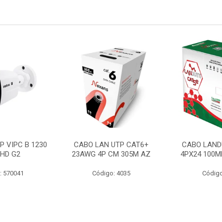
P VIPC B 1230
CABO LAN UTP CAT6+
CABO LAND
 HD G2
23AWG 4P CM 305M AZ
4PX24 100M
: 570041
Código: 4035
Código