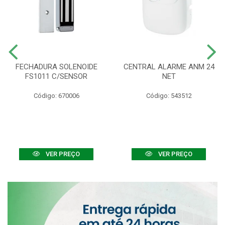
FECHADURA SOLENOIDE
CENTRAL ALARME ANM 24
FS1011 C/SENSOR
NET
Código: 670006
Código: 543512
VER PREÇO
VER PREÇO