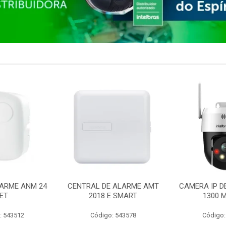
ARME ANM 24
CENTRAL DE ALARME AMT
CAMERA IP D
ET
2018 E SMART
1300 M
: 543512
Código: 543578
Código: