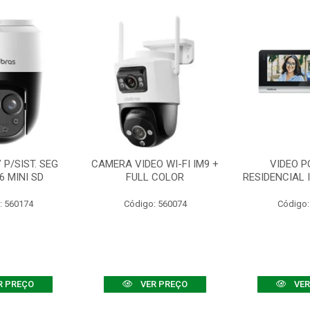
P/SIST. SEG
CAMERA VIDEO WI-FI IM9 +
VIDEO P
6 MINI SD
FULL COLOR
RESIDENCIAL 
: 560174
Código: 560074
Código:
R PREÇO
VER PREÇO
VER