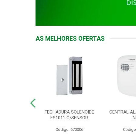
AS MELHORES OFERTAS
DOR ACESSO
FECHADURA SOLENOIDE
CENTRAL AL
 5531 MF EX
FS1011 C/SENSOR
N
: 900018
Código: 670006
Código