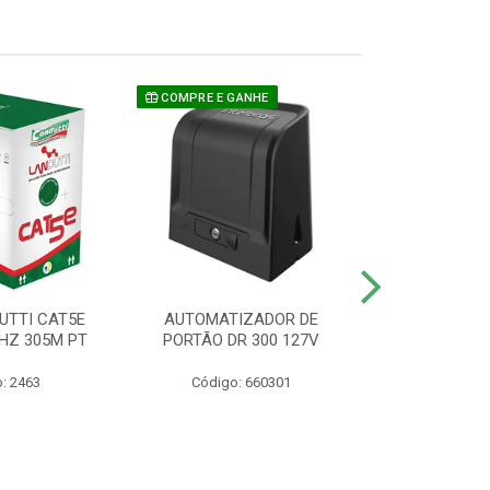
COMPRE E GANHE
UTTI CAT5E
AUTOMATIZADOR DE
CAMERA P/ S
HZ 305M PT
PORTÃO DR 300 127V
1220 BU
: 2463
Código: 660301
Código: