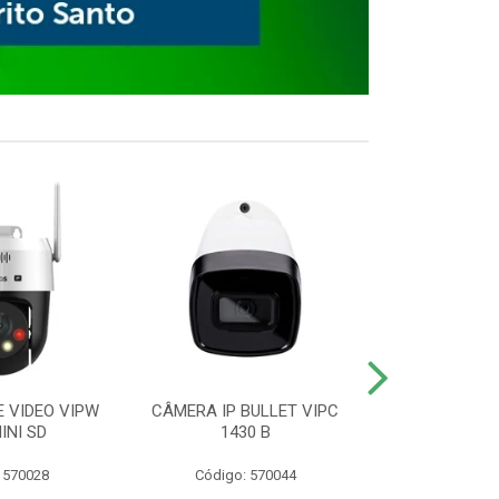
E VIDEO VIPW
CÂMERA IP BULLET VIPC
GRAVADOR 
INI SD
1430 B
MHDX 3
 570028
Código: 570044
Código: