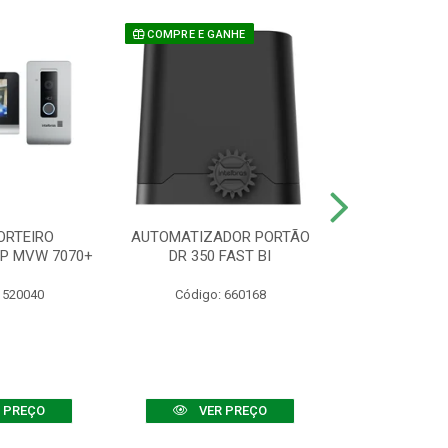
COMPRE E GANHE
ORTEIRO
AUTOMATIZADOR PORTÃO
SENSOR ATIVO
IP MVW 7070+
DR 350 FAST BI
 520040
Código: 660168
Código:
 PREÇO
VER PREÇO
VER