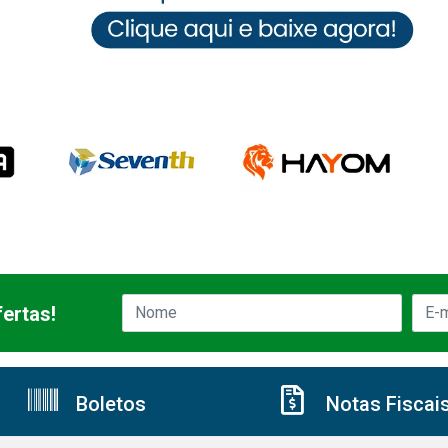
ertas!
Boletos
Notas Fiscai