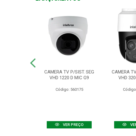
TV VHD 3520 D
CAMERA TV P/SIST. SEG
CAMERA TV 
 COLOR+
VHD 1220 D MIC G9
VHD 320
: 560108
Código: 560175
Código
R PREÇO
VER PREÇO
VE