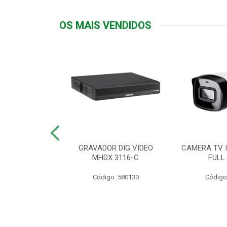
OS MAIS VENDIDOS
TTIV 600VA-
GRAVADOR DIG VIDEO
CAMERA TV I
20V
MHDX 3116-C
FULL
: 822200
Código: 580130
Código