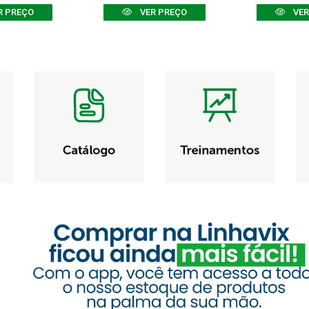
R PREÇO
VER PREÇO
VER