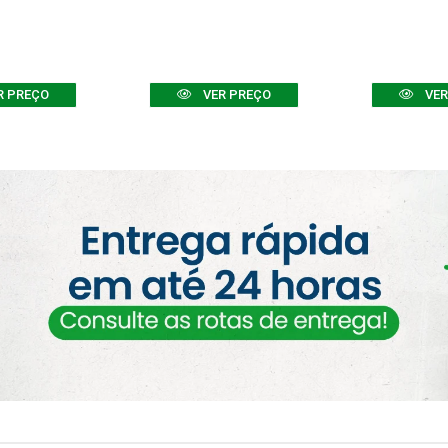
R PREÇO
VER PREÇO
VER