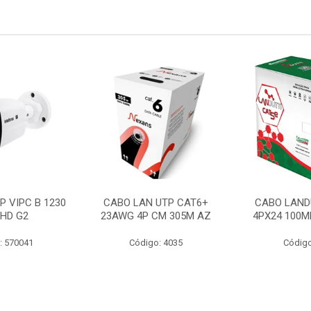
P VIPC B 1230
CABO LAN UTP CAT6+
CABO LAND
 HD G2
23AWG 4P CM 305M AZ
4PX24 100M
: 570041
Código: 4035
Código