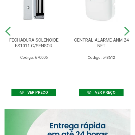
FECHADURA SOLENOIDE
CENTRAL ALARME ANM 24
FS1011 C/SENSOR
NET
Código: 670006
Código: 543512
VER PREÇO
VER PREÇO