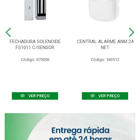
FECHADURA SOLENOIDE
CENTRAL ALARME ANM 24
FS1011 C/SENSOR
NET
Código: 670006
Código: 543512
VER PREÇO
VER PREÇO