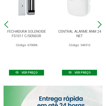
FECHADURA SOLENOIDE
CENTRAL ALARME ANM 24
FS1011 C/SENSOR
NET
Código: 670006
Código: 543512
VER PREÇO
VER PREÇO