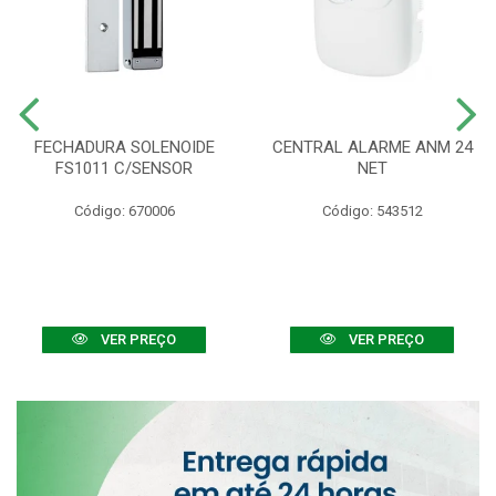
FECHADURA SOLENOIDE
CENTRAL ALARME ANM 24
FS1011 C/SENSOR
NET
Código: 670006
Código: 543512
VER PREÇO
VER PREÇO