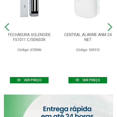
FECHADURA SOLENOIDE
CENTRAL ALARME ANM 24
FS1011 C/SENSOR
NET
Código: 670006
Código: 543512
VER PREÇO
VER PREÇO