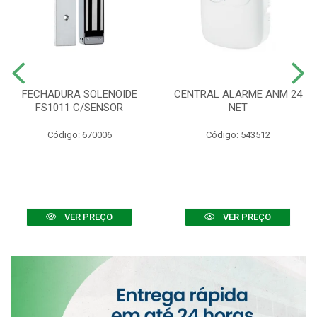
FECHADURA SOLENOIDE
CENTRAL ALARME ANM 24
FS1011 C/SENSOR
NET
Código: 670006
Código: 543512
VER PREÇO
VER PREÇO