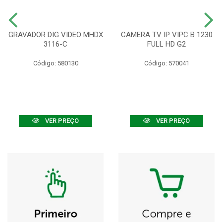
GRAVADOR DIG VIDEO MHDX
CAMERA TV IP VIPC B 1230
3116-C
FULL HD G2
Código: 580130
Código: 570041
VER PREÇO
VER PREÇO