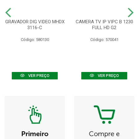
GRAVADOR DIG VIDEO MHDX
CAMERA TV IP VIPC B 1230
3116-C
FULL HD G2
Código: 580130
Código: 570041
VER PREÇO
VER PREÇO