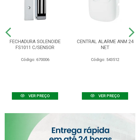
FECHADURA SOLENOIDE
CENTRAL ALARME ANM 24
FS1011 C/SENSOR
NET
Código: 670006
Código: 543512
VER PREÇO
VER PREÇO