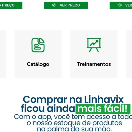
R PREÇO
VER PREÇO
VER