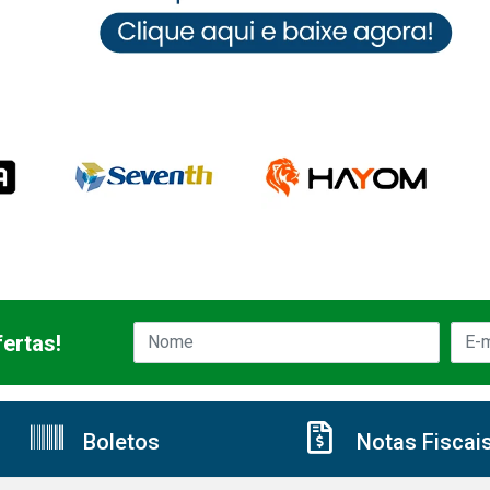
ertas!
Boletos
Notas Fiscai