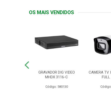
OS MAIS VENDIDOS
TTIV 600VA-
GRAVADOR DIG VIDEO
CAMERA TV I
20V
MHDX 3116-C
FULL
: 822200
Código: 580130
Código