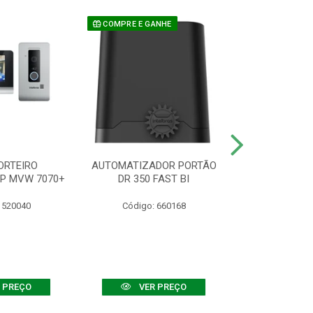
COMPRE E GANHE
ORTEIRO
AUTOMATIZADOR PORTÃO
SENSOR ATIVO
IP MVW 7070+
DR 350 FAST BI
 520040
Código: 660168
Código:
 PREÇO
VER PREÇO
VER