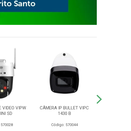
E VIDEO VIPW
CÂMERA IP BULLET VIPC
GRAVADOR 
INI SD
1430 B
MHDX 3
 570028
Código: 570044
Código: