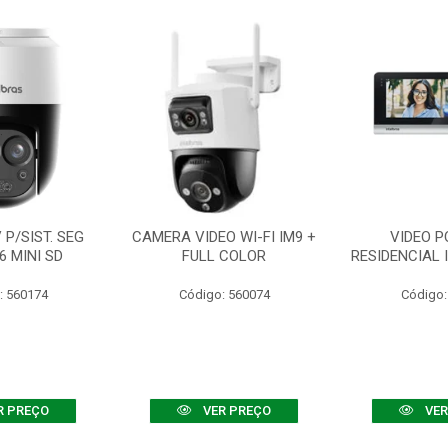
P/SIST. SEG
CAMERA VIDEO WI-FI IM9 +
VIDEO P
6 MINI SD
FULL COLOR
RESIDENCIAL 
: 560174
Código: 560074
Código:
R PREÇO
VER PREÇO
VER