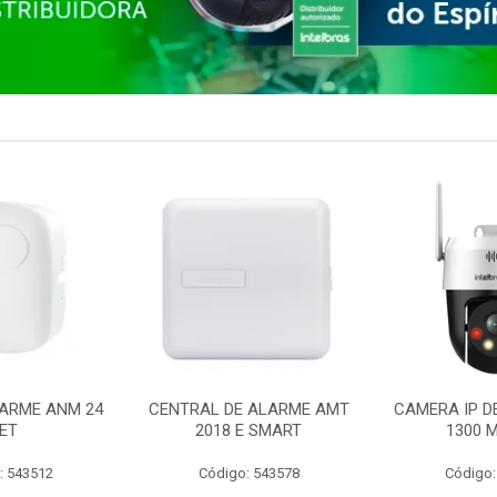
ARME ANM 24
CENTRAL DE ALARME AMT
CAMERA IP D
ET
2018 E SMART
1300 M
: 543512
Código: 543578
Código: