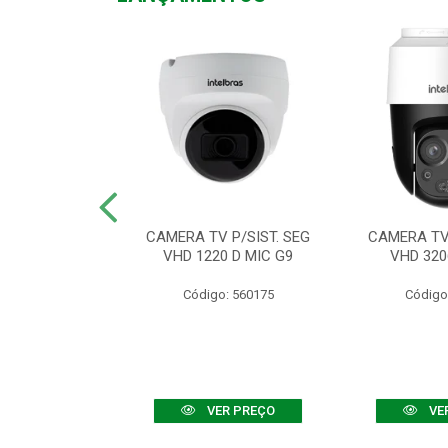
TV VHD 3520 D
CAMERA TV P/SIST. SEG
CAMERA TV 
 COLOR+
VHD 1220 D MIC G9
VHD 320
: 560108
Código: 560175
Código
R PREÇO
VER PREÇO
VE