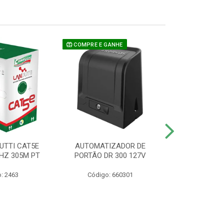
COMPRE E GANHE
UTTI CAT5E
AUTOMATIZADOR DE
CAMERA P/ S
HZ 305M PT
PORTÃO DR 300 127V
1220 BU
: 2463
Código: 660301
Código: