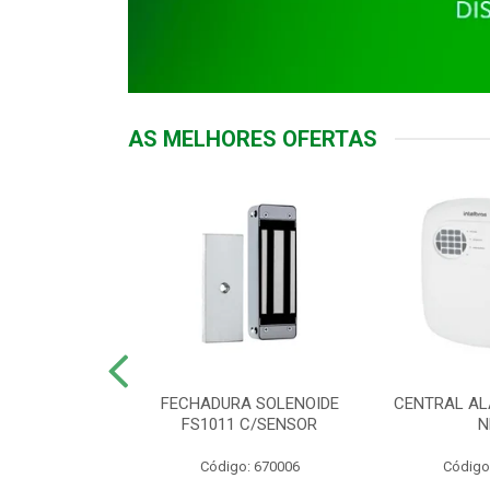
AS MELHORES OFERTAS
DOR ACESSO
FECHADURA SOLENOIDE
CENTRAL AL
 5531 MF EX
FS1011 C/SENSOR
N
: 900018
Código: 670006
Código