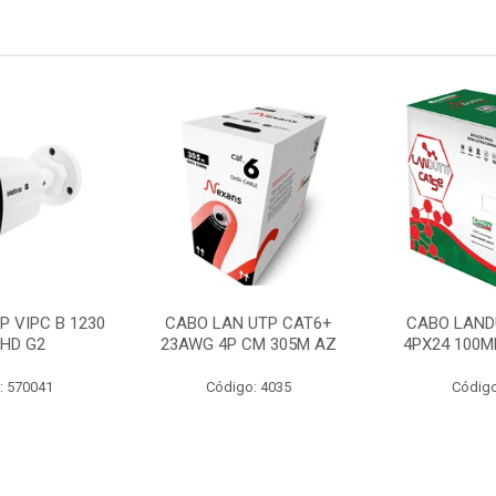
P VIPC B 1230
CABO LAN UTP CAT6+
CABO LAND
 HD G2
23AWG 4P CM 305M AZ
4PX24 100M
: 570041
Código: 4035
Código