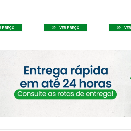
R PREÇO
VER PREÇO
VER