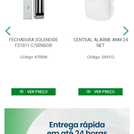
FECHADURA SOLENOIDE
CENTRAL ALARME ANM 24
FS1011 C/SENSOR
NET
Código: 670006
Código: 543512
VER PREÇO
VER PREÇO