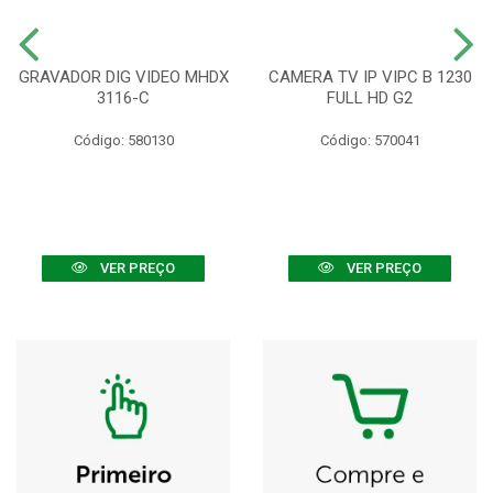
GRAVADOR DIG VIDEO MHDX
CAMERA TV IP VIPC B 1230
3116-C
FULL HD G2
Código: 580130
Código: 570041
VER PREÇO
VER PREÇO