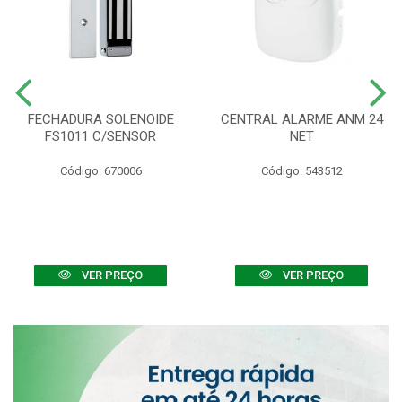
FECHADURA SOLENOIDE
CENTRAL ALARME ANM 24
FS1011 C/SENSOR
NET
Código: 670006
Código: 543512
VER PREÇO
VER PREÇO