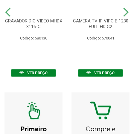
GRAVADOR DIG VIDEO MHDX
CAMERA TV IP VIPC B 1230
3116-C
FULL HD G2
Código: 580130
Código: 570041
VER PREÇO
VER PREÇO