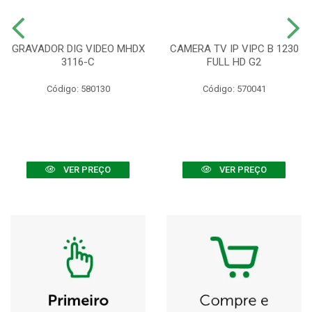
GRAVADOR DIG VIDEO MHDX
CAMERA TV IP VIPC B 1230
3116-C
FULL HD G2
Código: 580130
Código: 570041
VER PREÇO
VER PREÇO