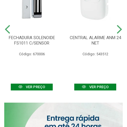
FECHADURA SOLENOIDE
CENTRAL ALARME ANM 24
FS1011 C/SENSOR
NET
Código: 670006
Código: 543512
VER PREÇO
VER PREÇO