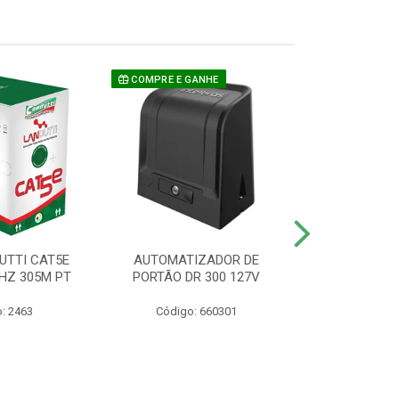
COMPRE E GANHE
UTTI CAT5E
AUTOMATIZADOR DE
CAMERA P/ S
HZ 305M PT
PORTÃO DR 300 127V
1220 BU
: 2463
Código: 660301
Código: