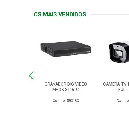
OS MAIS VENDIDOS
TTIV 600VA-
GRAVADOR DIG VIDEO
CAMERA TV I
20V
MHDX 3116-C
FULL
: 822200
Código: 580130
Código