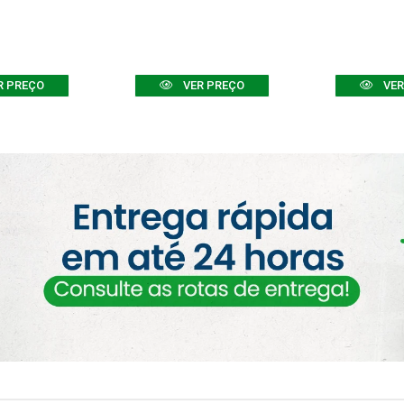
R PREÇO
VER PREÇO
VER