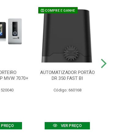
COMPRE E GANHE
ORTEIRO
AUTOMATIZADOR PORTÃO
SENSOR ATIVO
IP MVW 7070+
DR 350 FAST BI
 520040
Código: 660168
Código:
 PREÇO
VER PREÇO
VER