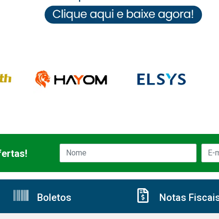
ertas!
Boletos
Notas Fiscai