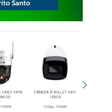
E VIDEO VIPW
CÂMERA IP BULLET VIPC
GRAVADOR 
INI SD
1430 B
MHDX 3
 570028
Código: 570044
Código: