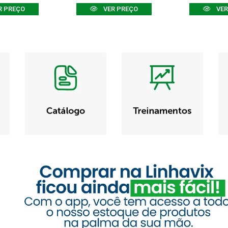
R PREÇO
VER PREÇO
VER