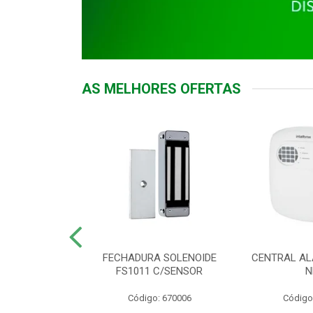
AS MELHORES OFERTAS
DOR ACESSO
FECHADURA SOLENOIDE
CENTRAL AL
 5531 MF EX
FS1011 C/SENSOR
N
: 900018
Código: 670006
Código