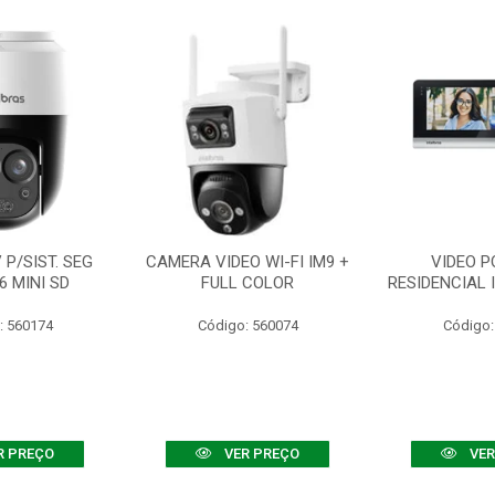
P/SIST. SEG
CAMERA VIDEO WI-FI IM9 +
VIDEO P
6 MINI SD
FULL COLOR
RESIDENCIAL 
: 560174
Código: 560074
Código:
R PREÇO
VER PREÇO
VER