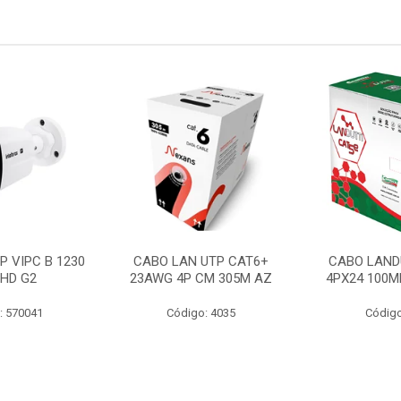
P VIPC B 1230
CABO LAN UTP CAT6+
CABO LAND
 HD G2
23AWG 4P CM 305M AZ
4PX24 100M
: 570041
Código: 4035
Código