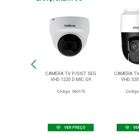
TV VHD 3520 D
CAMERA TV P/SIST. SEG
CAMERA TV 
 COLOR+
VHD 1220 D MIC G9
VHD 320
: 560108
Código: 560175
Código
R PREÇO
VER PREÇO
VE