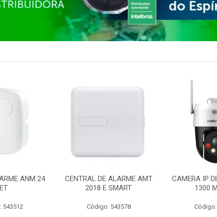
ARME ANM 24
CENTRAL DE ALARME AMT
CAMERA IP D
ET
2018 E SMART
1300 M
: 543512
Código: 543578
Código: