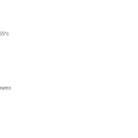
55°c
metro