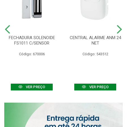
FECHADURA SOLENOIDE
CENTRAL ALARME ANM 24
FS1011 C/SENSOR
NET
Código: 670006
Código: 543512
VER PREÇO
VER PREÇO