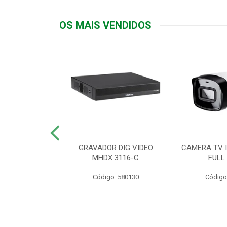
OS MAIS VENDIDOS
TTIV 600VA-
GRAVADOR DIG VIDEO
CAMERA TV I
20V
MHDX 3116-C
FULL
: 822200
Código: 580130
Código