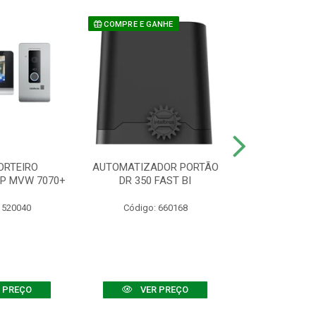
COMPRE E GANHE
ORTEIRO
AUTOMATIZADOR PORTÃO
SENSOR ATIVO
IP MVW 7070+
DR 350 FAST BI
 520040
Código: 660168
Código:
 PREÇO
VER PREÇO
VER