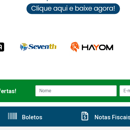
ertas!
Boletos
Notas Fiscai