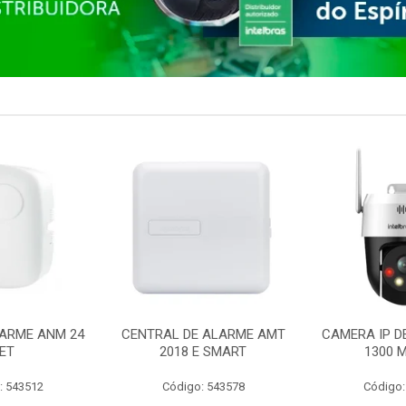
ARME ANM 24
CENTRAL DE ALARME AMT
CAMERA IP D
ET
2018 E SMART
1300 M
: 543512
Código: 543578
Código: