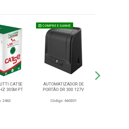
COMPRE E GANHE
UTTI CAT5E
AUTOMATIZADOR DE
CAMERA P/ S
HZ 305M PT
PORTÃO DR 300 127V
1220 BU
: 2463
Código: 660301
Código: