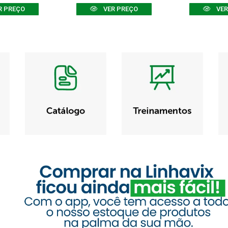
R PREÇO
VER PREÇO
VER