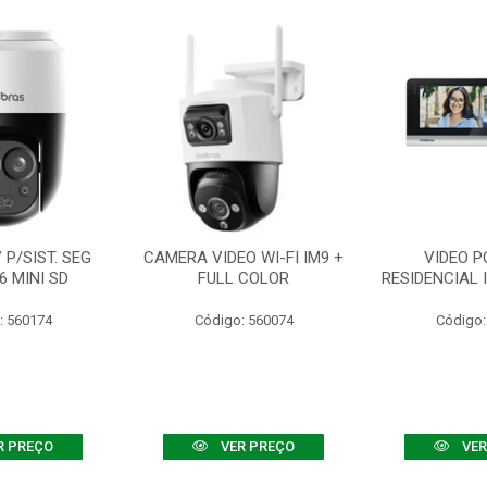
P/SIST. SEG
CAMERA VIDEO WI-FI IM9 +
VIDEO P
6 MINI SD
FULL COLOR
RESIDENCIAL 
: 560174
Código: 560074
Código:
R PREÇO
VER PREÇO
VER