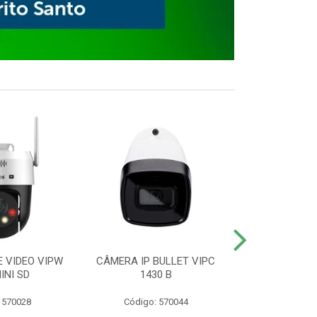
E VIDEO VIPW
CÂMERA IP BULLET VIPC
GRAVADOR 
INI SD
1430 B
MHDX 3
 570028
Código: 570044
Código: