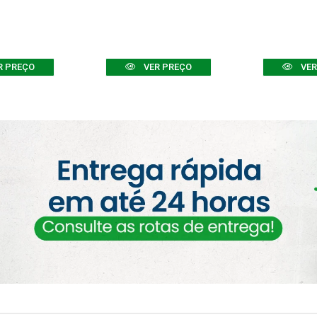
R PREÇO
VER PREÇO
VER