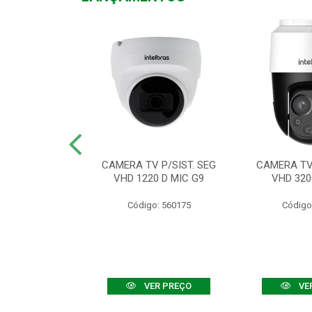
TV VHD 3520 D
CAMERA TV P/SIST. SEG
CAMERA TV 
 COLOR+
VHD 1220 D MIC G9
VHD 320
: 560108
Código: 560175
Código
R PREÇO
VER PREÇO
VE