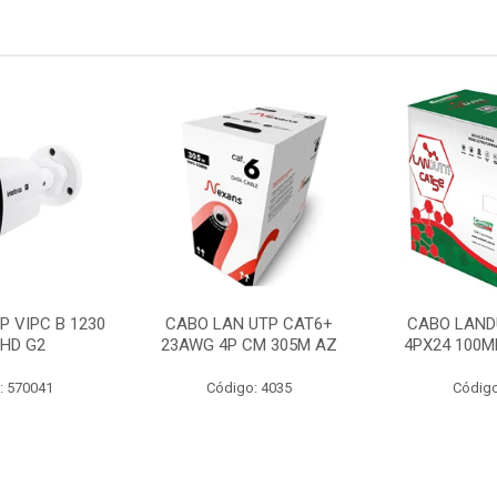
P VIPC B 1230
CABO LAN UTP CAT6+
CABO LAND
 HD G2
23AWG 4P CM 305M AZ
4PX24 100M
: 570041
Código: 4035
Código