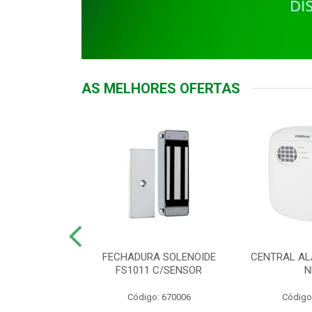
AS MELHORES OFERTAS
DOR ACESSO
FECHADURA SOLENOIDE
CENTRAL AL
 5531 MF EX
FS1011 C/SENSOR
N
: 900018
Código: 670006
Código