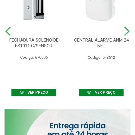
FECHADURA SOLENOIDE
CENTRAL ALARME ANM 24
FS1011 C/SENSOR
NET
Código: 670006
Código: 543512
VER PREÇO
VER PREÇO