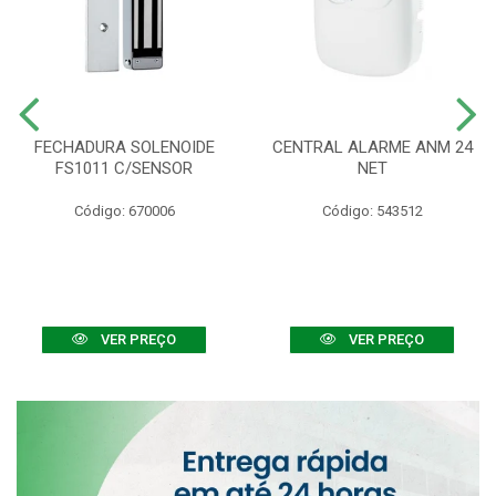
FECHADURA SOLENOIDE
CENTRAL ALARME ANM 24
FS1011 C/SENSOR
NET
Código: 670006
Código: 543512
VER PREÇO
VER PREÇO