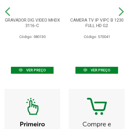
GRAVADOR DIG VIDEO MHDX
CAMERA TV IP VIPC B 1230
3116-C
FULL HD G2
Código: 580130
Código: 570041
VER PREÇO
VER PREÇO