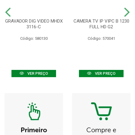
GRAVADOR DIG VIDEO MHDX
CAMERA TV IP VIPC B 1230
3116-C
FULL HD G2
Código: 580130
Código: 570041
VER PREÇO
VER PREÇO