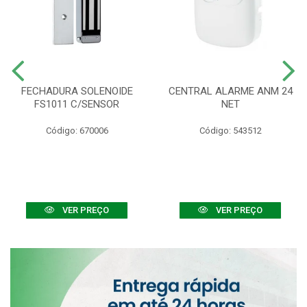
FECHADURA SOLENOIDE
CENTRAL ALARME ANM 24
FS1011 C/SENSOR
NET
Código: 670006
Código: 543512
VER PREÇO
VER PREÇO