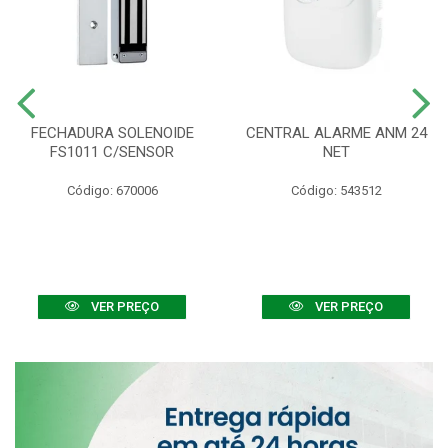
FECHADURA SOLENOIDE
CENTRAL ALARME ANM 24
FS1011 C/SENSOR
NET
Código: 670006
Código: 543512
VER PREÇO
VER PREÇO