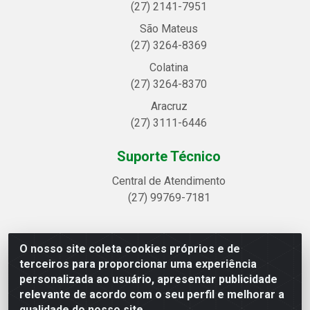
(27) 2141-7951
São Mateus
(27) 3264-8369
Colatina
(27) 3264-8370
Aracruz
(27) 3111-6446
Suporte Técnico
Central de Atendimento
(27) 99769-7181
O nosso site coleta cookies próprios e de
Linhavix Distribuidora LTDA - Avenida Alegre, 2521 -
terceiros para proporcionar uma experiência
Quadra314 Lote 05 e 07 - Shell, Linhares/ES - CEP
personalizada ao usuário, apresentar publicidade
29.901-605 - CNPJ 20.857.514/0001-75
relevante de acordo com o seu perfil e melhorar a
qualidade do nosso site.