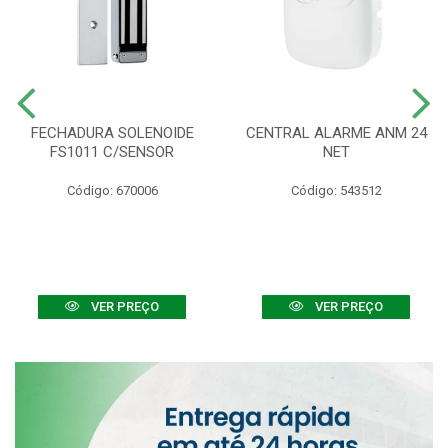
FECHADURA SOLENOIDE
CENTRAL ALARME ANM 24
FS1011 C/SENSOR
NET
Código: 670006
Código: 543512
VER PREÇO
VER PREÇO