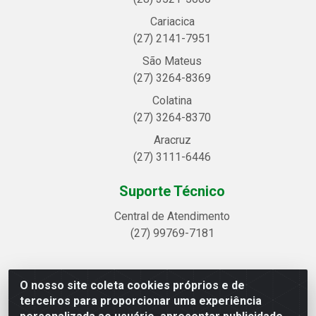
Cariacica
(27) 2141-7951
São Mateus
(27) 3264-8369
Colatina
(27) 3264-8370
Aracruz
(27) 3111-6446
Suporte Técnico
Central de Atendimento
(27) 99769-7181
O nosso site coleta cookies próprios e de
Linhavix Distribuidora LTDA - Avenida Alegre, 2521 -
terceiros para proporcionar uma experiência
Quadra314 Lote 05 e 07 - Shell, Linhares/ES - CEP