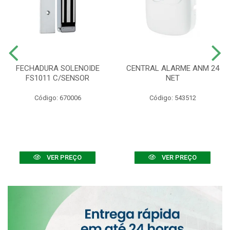
FECHADURA SOLENOIDE
CENTRAL ALARME ANM 24
FS1011 C/SENSOR
NET
Código: 670006
Código: 543512
VER PREÇO
VER PREÇO