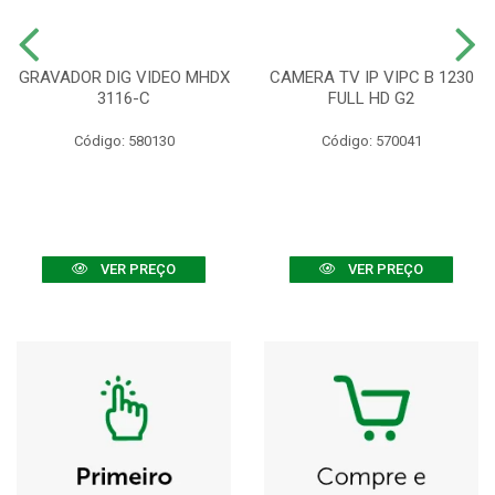
GRAVADOR DIG VIDEO MHDX
CAMERA TV IP VIPC B 1230
3116-C
FULL HD G2
Código: 580130
Código: 570041
VER PREÇO
VER PREÇO