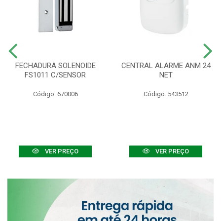
FECHADURA SOLENOIDE
CENTRAL ALARME ANM 24
FS1011 C/SENSOR
NET
Código: 670006
Código: 543512
VER PREÇO
VER PREÇO