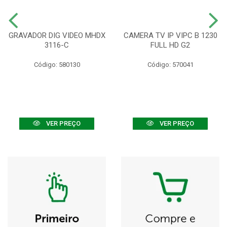
GRAVADOR DIG VIDEO MHDX
CAMERA TV IP VIPC B 1230
3116-C
FULL HD G2
Código: 580130
Código: 570041
VER PREÇO
VER PREÇO