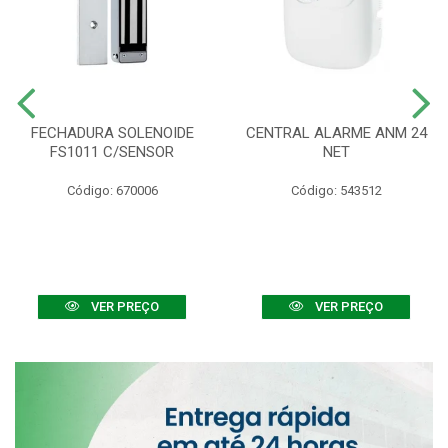
FECHADURA SOLENOIDE
CENTRAL ALARME ANM 24
FS1011 C/SENSOR
NET
Código: 670006
Código: 543512
VER PREÇO
VER PREÇO