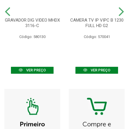
GRAVADOR DIG VIDEO MHDX
CAMERA TV IP VIPC B 1230
3116-C
FULL HD G2
Código: 580130
Código: 570041
VER PREÇO
VER PREÇO