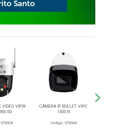
E VIDEO VIPW
CÂMERA IP BULLET VIPC
GRAVADOR 
INI SD
1430 B
MHDX 3
 570028
Código: 570044
Código: