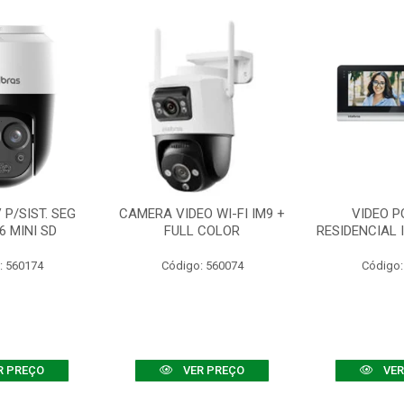
P/SIST. SEG
CAMERA VIDEO WI-FI IM9 +
VIDEO P
6 MINI SD
FULL COLOR
RESIDENCIAL 
: 560174
Código: 560074
Código:
R PREÇO
VER PREÇO
VER