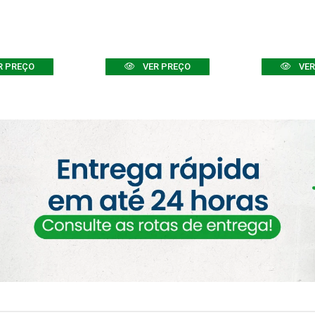
R PREÇO
VER PREÇO
VER