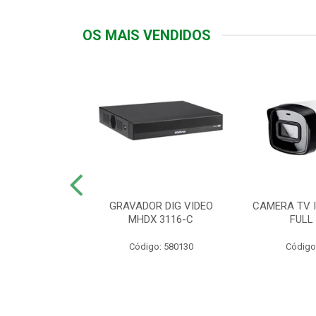
OS MAIS VENDIDOS
TTIV 600VA-
GRAVADOR DIG VIDEO
CAMERA TV I
20V
MHDX 3116-C
FULL
: 822200
Código: 580130
Código