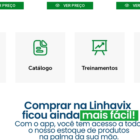
R PREÇO
VER PREÇO
VER