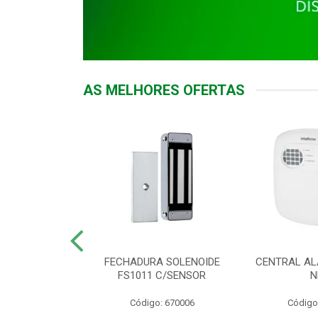
AS MELHORES OFERTAS
DOR ACESSO
FECHADURA SOLENOIDE
CENTRAL AL
 5531 MF EX
FS1011 C/SENSOR
N
: 900018
Código: 670006
Código