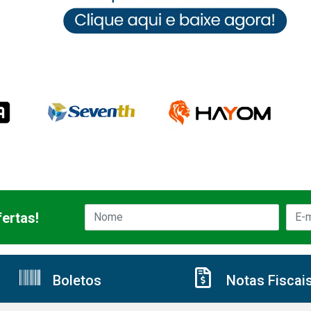
ertas!
Boletos
Notas Fiscai