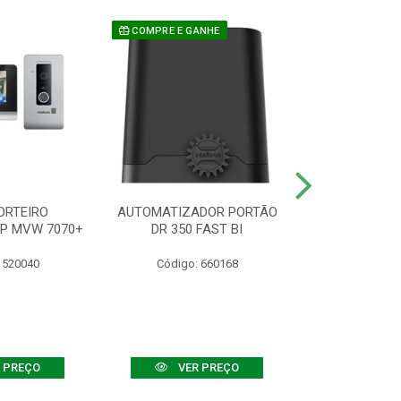
COMPRE E GANHE
ORTEIRO
AUTOMATIZADOR PORTÃO
SENSOR ATIVO
IP MVW 7070+
DR 350 FAST BI
 520040
Código: 660168
Código:
 PREÇO
VER PREÇO
VER