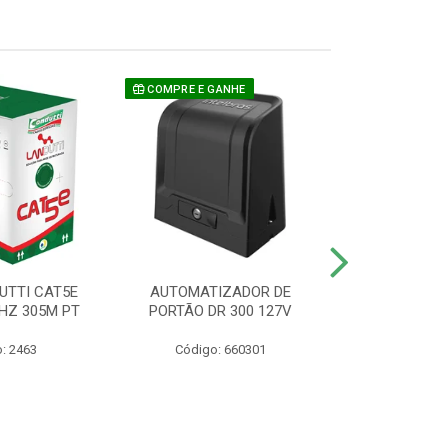
COMPRE E GANHE
UTTI CAT5E
AUTOMATIZADOR DE
CAMERA P/ S
HZ 305M PT
PORTÃO DR 300 127V
1220 BU
: 2463
Código: 660301
Código: