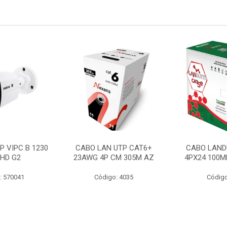
P VIPC B 1230
CABO LAN UTP CAT6+
CABO LAND
 HD G2
23AWG 4P CM 305M AZ
4PX24 100M
: 570041
Código: 4035
Código