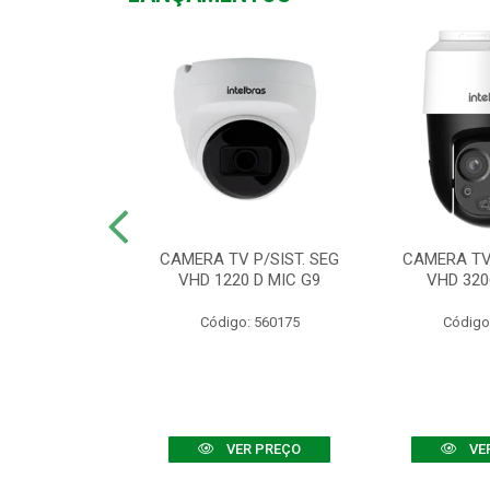
TV VHD 3520 D
CAMERA TV P/SIST. SEG
CAMERA TV 
 COLOR+
VHD 1220 D MIC G9
VHD 320
: 560108
Código: 560175
Código
R PREÇO
VER PREÇO
VE