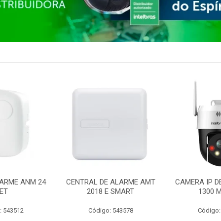
ARME ANM 24
CENTRAL DE ALARME AMT
CAMERA IP D
ET
2018 E SMART
1300 M
: 543512
Código: 543578
Código: