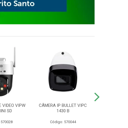
E VIDEO VIPW
CÂMERA IP BULLET VIPC
GRAVADOR 
INI SD
1430 B
MHDX 3
 570028
Código: 570044
Código: