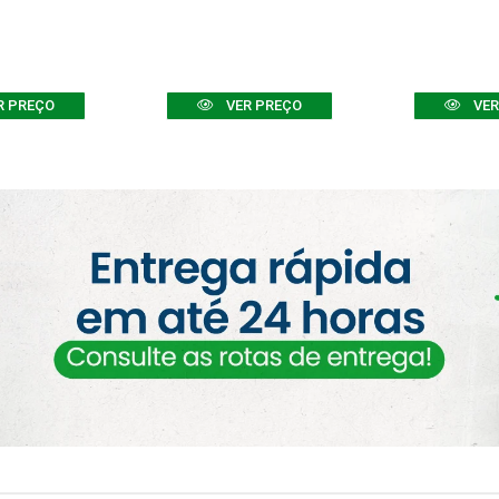
R PREÇO
VER PREÇO
VER