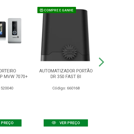
COMPRE E GANHE
ORTEIRO
AUTOMATIZADOR PORTÃO
SENSOR ATIVO
IP MVW 7070+
DR 350 FAST BI
 520040
Código: 660168
Código:
 PREÇO
VER PREÇO
VER