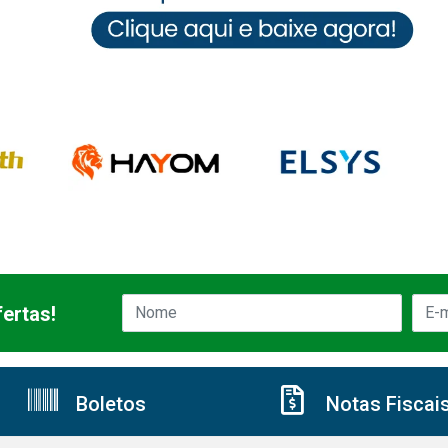
ertas!
Boletos
Notas Fiscai