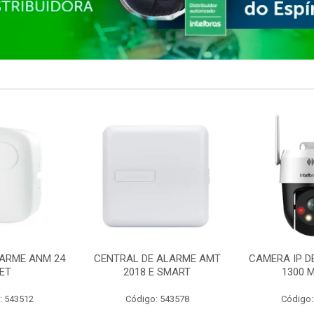
ARME ANM 24
CENTRAL DE ALARME AMT
CAMERA IP D
ET
2018 E SMART
1300 M
: 543512
Código: 543578
Código: