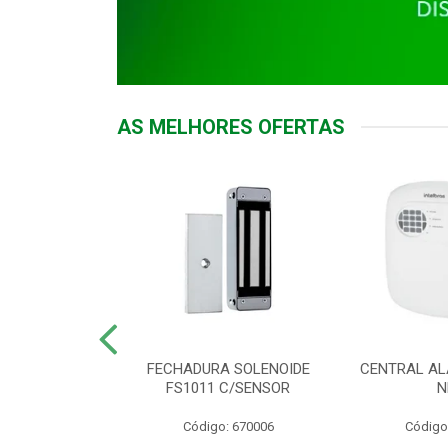
AS MELHORES OFERTAS
DOR ACESSO
FECHADURA SOLENOIDE
CENTRAL AL
 5531 MF EX
FS1011 C/SENSOR
N
: 900018
Código: 670006
Código