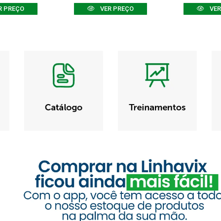
R PREÇO
VER PREÇO
VER