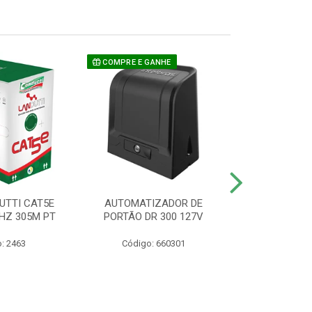
COMPRE E GANHE
UTTI CAT5E
AUTOMATIZADOR DE
CAMERA P/ S
HZ 305M PT
PORTÃO DR 300 127V
1220 BU
: 2463
Código: 660301
Código: