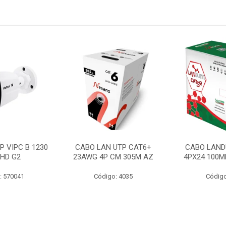
P VIPC B 1230
CABO LAN UTP CAT6+
CABO LAND
 HD G2
23AWG 4P CM 305M AZ
4PX24 100M
: 570041
Código: 4035
Código