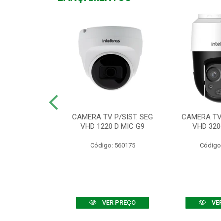
TV VHD 3520 D
CAMERA TV P/SIST. SEG
CAMERA TV 
 COLOR+
VHD 1220 D MIC G9
VHD 320
: 560108
Código: 560175
Código
R PREÇO
VER PREÇO
VE