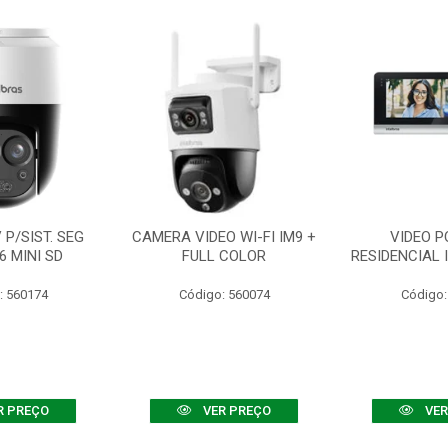
P/SIST. SEG
CAMERA VIDEO WI-FI IM9 +
VIDEO P
6 MINI SD
FULL COLOR
RESIDENCIAL 
: 560174
Código: 560074
Código:
R PREÇO
VER PREÇO
VER