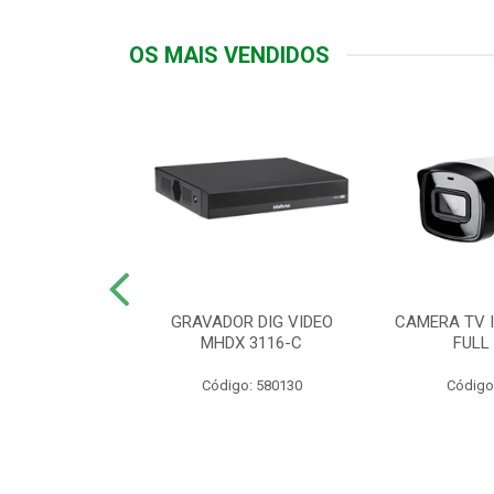
OS MAIS VENDIDOS
TTIV 600VA-
GRAVADOR DIG VIDEO
CAMERA TV I
20V
MHDX 3116-C
FULL
: 822200
Código: 580130
Código