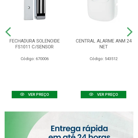
FECHADURA SOLENOIDE
CENTRAL ALARME ANM 24
FS1011 C/SENSOR
NET
Código: 670006
Código: 543512
VER PREÇO
VER PREÇO