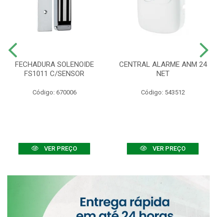
FECHADURA SOLENOIDE
CENTRAL ALARME ANM 24
FS1011 C/SENSOR
NET
Código: 670006
Código: 543512
VER PREÇO
VER PREÇO