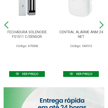
FECHADURA SOLENOIDE
CENTRAL ALARME ANM 24
FS1011 C/SENSOR
NET
Código: 670006
Código: 543512
VER PREÇO
VER PREÇO