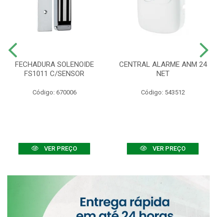
FECHADURA SOLENOIDE
CENTRAL ALARME ANM 24
FS1011 C/SENSOR
NET
Código: 670006
Código: 543512
VER PREÇO
VER PREÇO