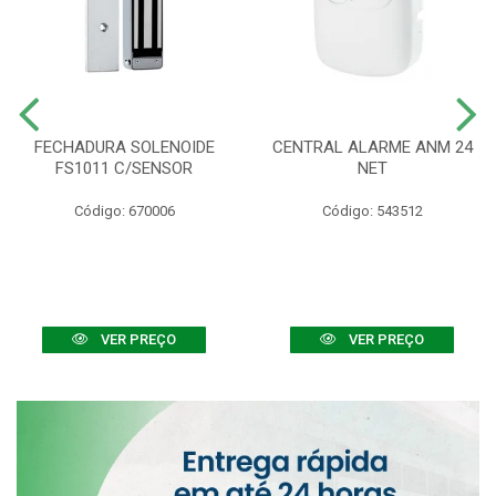
FECHADURA SOLENOIDE
CENTRAL ALARME ANM 24
FS1011 C/SENSOR
NET
Código: 670006
Código: 543512
VER PREÇO
VER PREÇO