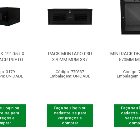
K 19” 05U X
RACK MONTADO 03U
MINI RACK D
ACR PRETO
370MM MRM 337
570MM MR
go: 3179
Código: 770337
Código: 
em: UNIDADE
Embalagem: UNIDADE
Embalagem:
u login ou
Faça seu login ou
Faça seu 
re-se para
cadastre-se para
cadastre-
preços e
ver preços e
ver pre
mprar
comprar
comp