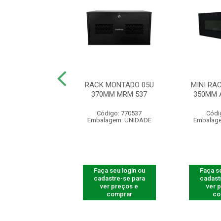
RACK 19” 08U X
RACK MONTADO 05U
MINI RAC
M ACR PRETO
370MM MRM 537
350MM 
ódigo: 3178
Código: 770537
Códi
agem: UNIDADE
Embalagem: UNIDADE
Embalag
 seu login ou
Faça seu login ou
Faça se
astre-se para
cadastre-se para
cadast
er preços e
ver preços e
ver 
comprar
comprar
co