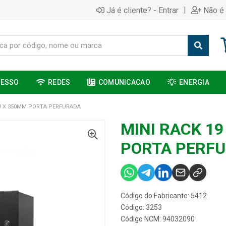
|
Já é cliente? - Entrar
Não é 
CESSO
REDES
COMUNICACAO
ENERGIA
5U X 350MM PORTA PERFURADA
MINI RACK 19
PORTA PERF
Código do Fabricante: 5412
Código: 3253
Código NCM: 94032090