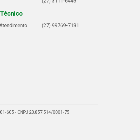
(27) 3111-6446
 Técnico
 Atendimento
(27) 99769-7181
9.901-605 - CNPJ 20.857.514/0001-75