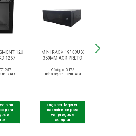
ESMONT 12U
MINI RACK 19” 03U X
MINI RACK 19”
D 1257
350MM ACR PRETO
350MM ACR 
771257
Código: 3172
Código: 31
 UNIDADE
Embalagem: UNIDADE
Embalagem: U
login ou
Faça seu login ou
Faça seu log
se para
cadastre-se para
cadastre-se 
ços e
ver preços e
ver preços
rar
comprar
comprar