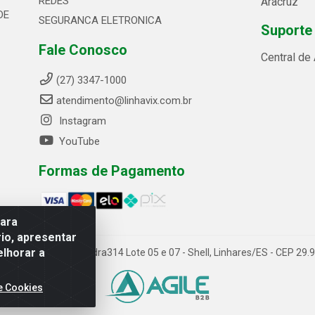
REDES
Aracruz
DE
SEGURANCA ELETRONICA
Suporte
Fale Conosco
Central de
(27) 3347-1000
atendimento@linhavix.com.br
Instagram
YouTube
Formas de Pagamento
para
io, apresentar
elhorar a
ida Alegre, 2521 - Quadra314 Lote 05 e 07 - Shell, Linhares/ES - CEP 2
e Cookies