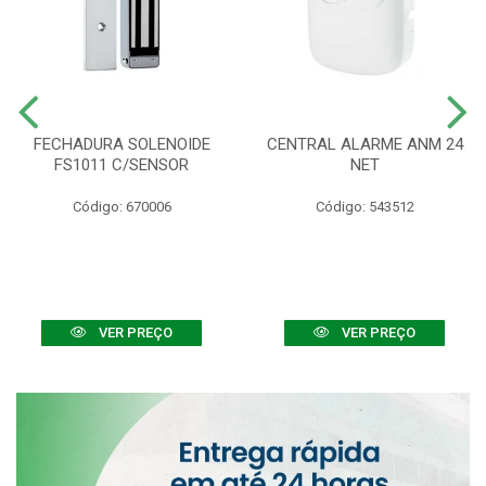
FECHADURA SOLENOIDE
CENTRAL ALARME ANM 24
FS1011 C/SENSOR
NET
Código: 670006
Código: 543512
VER PREÇO
VER PREÇO