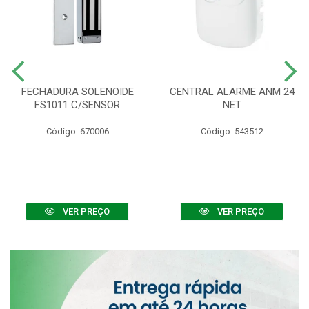
FECHADURA SOLENOIDE
CENTRAL ALARME ANM 24
FS1011 C/SENSOR
NET
Código: 670006
Código: 543512
VER PREÇO
VER PREÇO