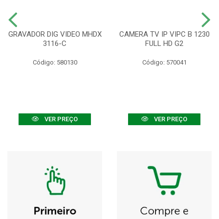
GRAVADOR DIG VIDEO MHDX
CAMERA TV IP VIPC B 1230
3116-C
FULL HD G2
Código: 580130
Código: 570041
VER PREÇO
VER PREÇO