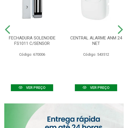
FECHADURA SOLENOIDE
CENTRAL ALARME ANM 24
FS1011 C/SENSOR
NET
Código: 670006
Código: 543512
VER PREÇO
VER PREÇO