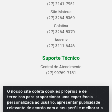
(27) 2141-7951
São Mateus
(27) 3264-8369
Colatina
(27) 3264-8370
Aracruz
(27) 3111-6446
Suporte Técnico
Central de Atendimento
(27) 99769-7181
O nosso site coleta cookies próprios e de
Linhavix Distribuidora LTDA - Avenida Alegre, 2521 -
terceiros para proporcionar uma experiência
Quadra314 Lote 05 e 07 - Shell, Linhares/ES - CEP 29.901-605
personalizada ao usuário, apresentar publicidade
- CNPJ 20.857.514/0001-75
relevante de acordo com o seu perfil e melhorar a