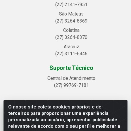
(27) 2141-7951
São Mateus
(27) 3264-8369
Colatina
(27) 3264-8370
Aracruz
(27) 3111-6446
Suporte Técnico
Central de Atendimento
(27) 99769-7181
O nosso site coleta cookies próprios e de
Linhavix Distribuidora LTDA - Avenida Alegre, 2521 -
terceiros para proporcionar uma experiência
Quadra314 Lote 05 e 07 - Shell, Linhares/ES - CEP 29.901-605
personalizada ao usuário, apresentar publicidade
- CNPJ 20.857.514/0001-75
relevante de acordo com o seu perfil e melhorar a