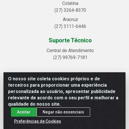
Colatina
(27) 3264-8370
Aracruz
(27) 3111-6446
Suporte Técnico
Central de Atendimento
(27) 99769-7181
O nosso site coleta cookies próprios e de
Linhavix Distribuidora LTDA - Avenida Alegre, 2521 -
terceiros para proporcionar uma experiência
Quadra314 Lote 05 e 07 - Shell, Linhares/ES - CEP 29.901-605
personalizada ao usuário, apresentar publicidade
- CNPJ 20.857.514/0001-75
relevante de acordo com o seu perfil e melhorar a
qualidade do nosso site.
Aceitar
Negar não essenciais
Preferências de Cookies