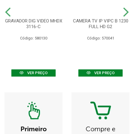
GRAVADOR DIG VIDEO MHDX
CAMERA TV IP VIPC B 1230
3116-C
FULL HD G2
Código: 580130
Código: 570041
VER PREÇO
VER PREÇO