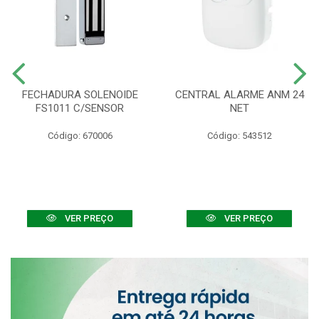
FECHADURA SOLENOIDE
CENTRAL ALARME ANM 24
FS1011 C/SENSOR
NET
Código: 670006
Código: 543512
VER PREÇO
VER PREÇO