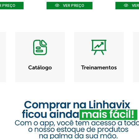
R PREÇO
VER PREÇO
VER