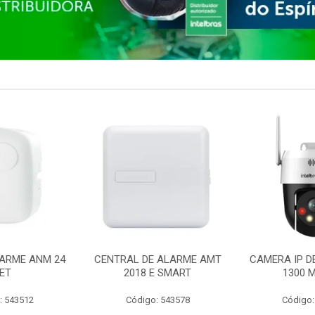
ARME ANM 24
CENTRAL DE ALARME AMT
CAMERA IP D
ET
2018 E SMART
1300 M
: 543512
Código: 543578
Código: