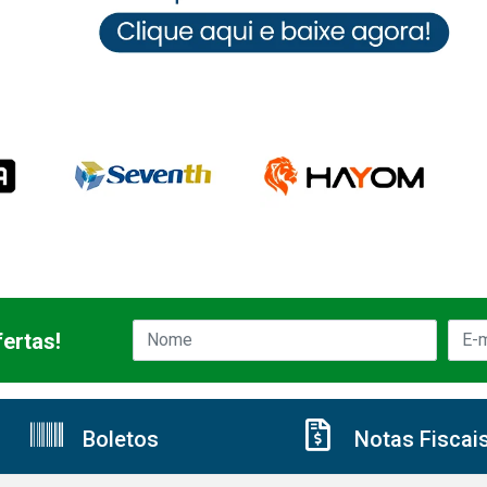
ertas!
Boletos
Notas Fiscai