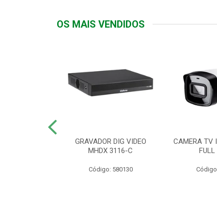
OS MAIS VENDIDOS
TTIV 600VA-
GRAVADOR DIG VIDEO
CAMERA TV I
20V
MHDX 3116-C
FULL
: 822200
Código: 580130
Código