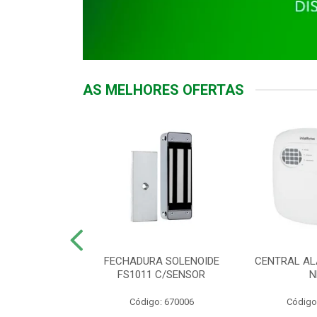
AS MELHORES OFERTAS
DOR ACESSO
FECHADURA SOLENOIDE
CENTRAL AL
 5531 MF EX
FS1011 C/SENSOR
N
: 900018
Código: 670006
Código