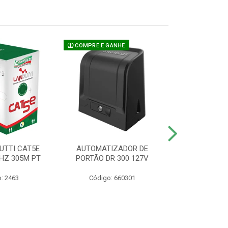
COMPRE E GANHE
UTTI CAT5E
AUTOMATIZADOR DE
CAMERA P/ S
HZ 305M PT
PORTÃO DR 300 127V
1220 BU
: 2463
Código: 660301
Código: