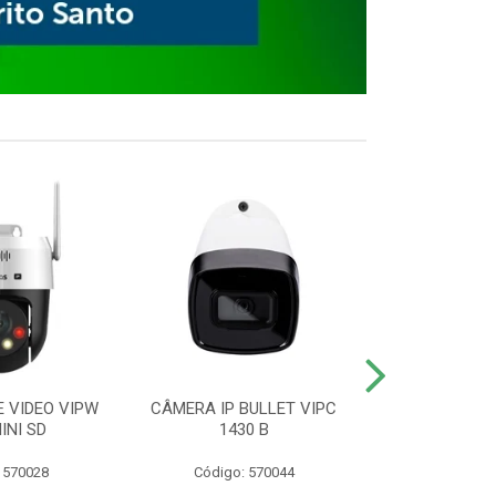
E VIDEO VIPW
CÂMERA IP BULLET VIPC
GRAVADOR 
INI SD
1430 B
MHDX 3
 570028
Código: 570044
Código: