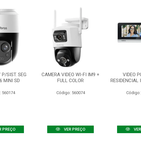
P/SIST. SEG
CAMERA VIDEO WI-FI IM9 +
VIDEO P
6 MINI SD
FULL COLOR
RESIDENCIAL 
: 560174
Código: 560074
Código:
R PREÇO
VER PREÇO
VER