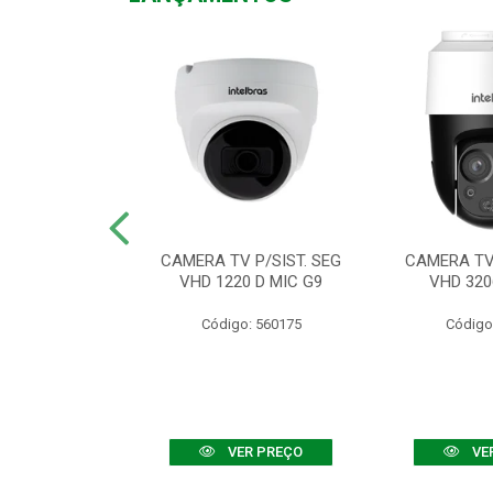
TV VHD 3520 D
CAMERA TV P/SIST. SEG
CAMERA TV 
 COLOR+
VHD 1220 D MIC G9
VHD 320
: 560108
Código: 560175
Código
R PREÇO
VER PREÇO
VE