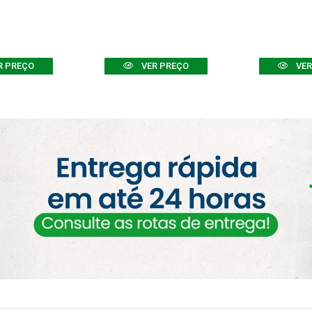
R PREÇO
VER PREÇO
VER