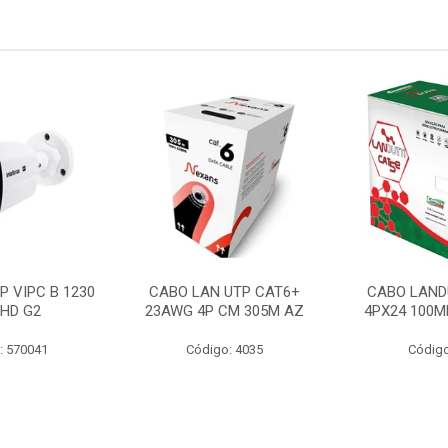
P VIPC B 1230
CABO LAN UTP CAT6+
CABO LAND
 HD G2
23AWG 4P CM 305M AZ
4PX24 100M
: 570041
Código: 4035
Código