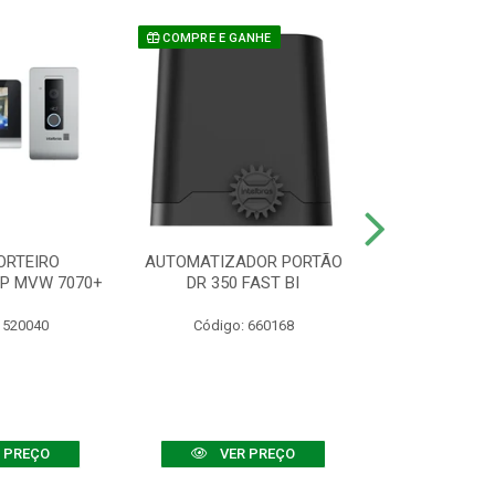
COMPRE E GANHE
ORTEIRO
AUTOMATIZADOR PORTÃO
SENSOR ATIVO
IP MVW 7070+
DR 350 FAST BI
 520040
Código: 660168
Código:
 PREÇO
VER PREÇO
VER