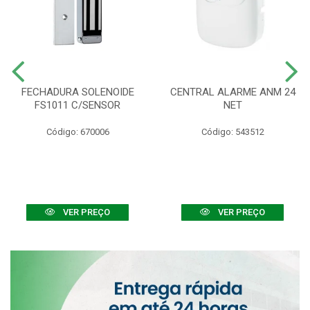
FECHADURA SOLENOIDE
CENTRAL ALARME ANM 24
FS1011 C/SENSOR
NET
Código: 670006
Código: 543512
VER PREÇO
VER PREÇO