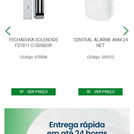
FECHADURA SOLENOIDE
CENTRAL ALARME ANM 24
FS1011 C/SENSOR
NET
Código: 670006
Código: 543512
VER PREÇO
VER PREÇO