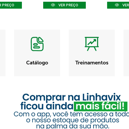
R PREÇO
VER PREÇO
VER