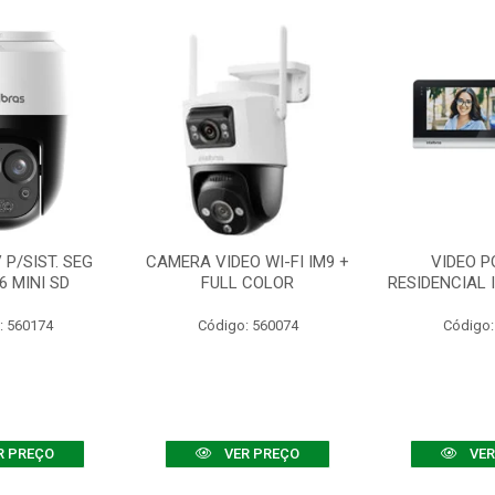
P/SIST. SEG
CAMERA VIDEO WI-FI IM9 +
VIDEO P
6 MINI SD
FULL COLOR
RESIDENCIAL 
: 560174
Código: 560074
Código:
R PREÇO
VER PREÇO
VER