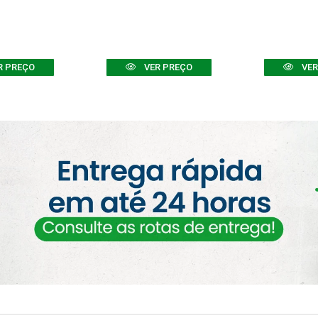
R PREÇO
VER PREÇO
VER