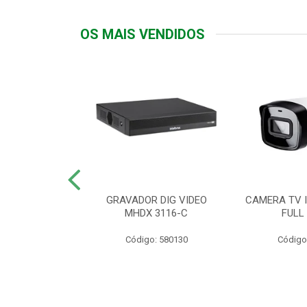
OS MAIS VENDIDOS
TTIV 600VA-
GRAVADOR DIG VIDEO
CAMERA TV I
20V
MHDX 3116-C
FULL
: 822200
Código: 580130
Código