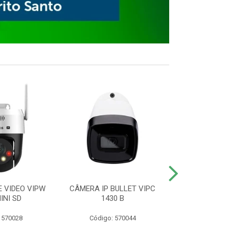
E VIDEO VIPW
CÂMERA IP BULLET VIPC
GRAVADOR 
INI SD
1430 B
MHDX 3
 570028
Código: 570044
Código: