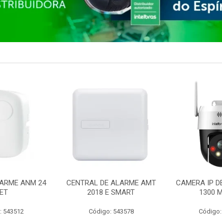
ARME ANM 24
CENTRAL DE ALARME AMT
CAMERA IP D
ET
2018 E SMART
1300 M
: 543512
Código: 543578
Código: