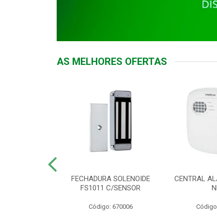
AS MELHORES OFERTAS
DOR ACESSO
FECHADURA SOLENOIDE
CENTRAL AL
 5531 MF EX
FS1011 C/SENSOR
N
: 900018
Código: 670006
Código