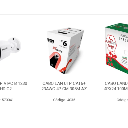
P VIPC B 1230
CABO LAN UTP CAT6+
CABO LAND
 HD G2
23AWG 4P CM 305M AZ
4PX24 100M
: 570041
Código: 4035
Código