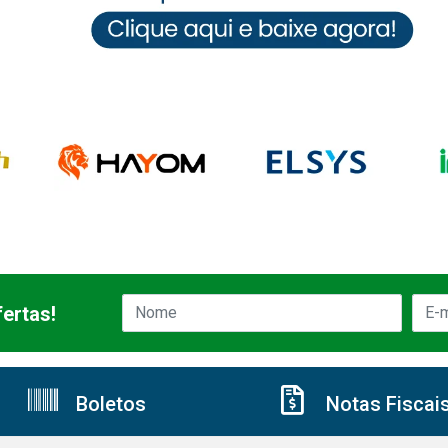
ertas!
Boletos
Notas Fiscai