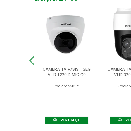
TV VHD 3520 D
CAMERA TV P/SIST. SEG
CAMERA TV 
 COLOR+
VHD 1220 D MIC G9
VHD 320
: 560108
Código: 560175
Código
R PREÇO
VER PREÇO
VE