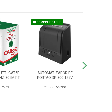
COMPRE E GANHE
UTTI CAT5E
AUTOMATIZADOR DE
CAMERA P/ S
HZ 305M PT
PORTÃO DR 300 127V
1220 BU
: 2463
Código: 660301
Código: