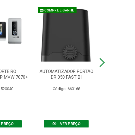
COMPRE E GANHE
ORTEIRO
AUTOMATIZADOR PORTÃO
SENSOR ATIVO
IP MVW 7070+
DR 350 FAST BI
 520040
Código: 660168
Código:
 PREÇO
VER PREÇO
VER