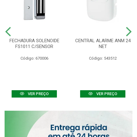
FECHADURA SOLENOIDE
CENTRAL ALARME ANM 24
FS1011 C/SENSOR
NET
Código: 670006
Código: 543512
VER PREÇO
VER PREÇO